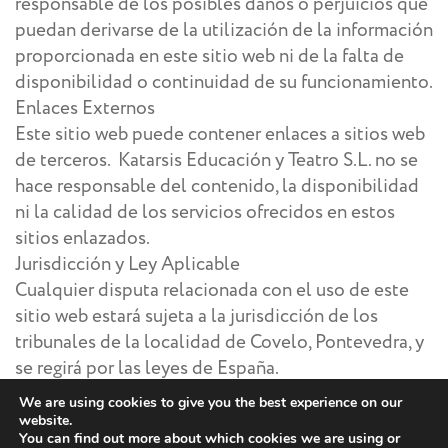
responsable de los posibles daños o perjuicios que
puedan derivarse de la utilización de la información
proporcionada en este sitio web ni de la falta de
disponibilidad o continuidad de su funcionamiento.
Enlaces Externos
Este sitio web puede contener enlaces a sitios web
de terceros. Katarsis Educación y Teatro S.L. no se
hace responsable del contenido, la disponibilidad
ni la calidad de los servicios ofrecidos en estos
sitios enlazados.
Jurisdicción y Ley Aplicable
Cualquier disputa relacionada con el uso de este
sitio web estará sujeta a la jurisdicción de los
tribunales de la localidad de Covelo, Pontevedra, y
se regirá por las leyes de España.
Cambios en el Aviso Legal
We are using cookies to give you the best experience on our
Katarsis Educación y Teatro S.L. se reserva el
website.
You can find out more about which cookies we are using or
derecho de modificar este Aviso Legal en cualquier